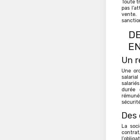
Toute t
pas l’at
vente.
sanctio
DE
EN
Un r
Une ord
salaria
salariés
durée 
rémunér
sécurité
Des 
La soci
contrat
l’oblig