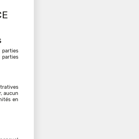
CE
s
 parties
 parties
tratives
er, aucun
nités en