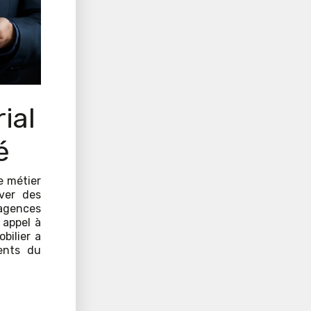
ial
é
e métier
ver des
 agences
 appel à
bilier a
ents du