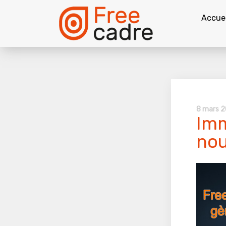
Accuei
8 mars 2
Imm
nou