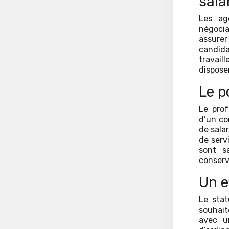
sala
Les ag
négoci
assurer
candida
travail
dispose
Le p
Le prof
d’un con
de sala
de serv
sont sa
conserv
Un e
Le stat
souhait
avec u