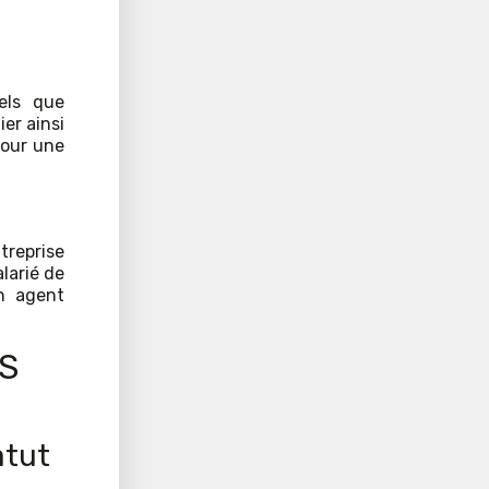
els que
ier ainsi
pour une
treprise
alarié de
un agent
S
atut