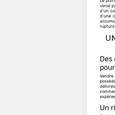
Le prof
versé p
d’un con
d’une c
accumu
rupture
UN
Des 
pour
Vendre 
possèd
délivré
commer
expérie
Un r