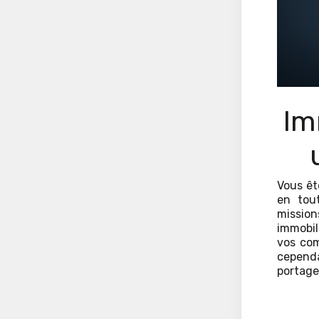
Im
Vous êt
en tou
mission
immobil
vos com
cepend
portage 