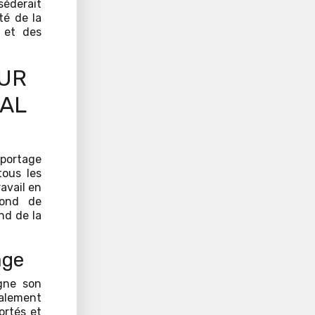
séderait
ité de la
 et des
OUR
IAL
 portage
tous les
ravail en
fond de
nd de la
age
igne son
galement
ortés et