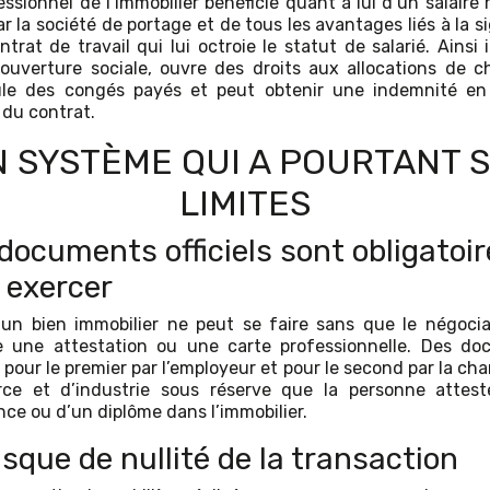
essionnel de l’immobilier bénéficie quant à lui d’un salaire
ar la société de portage et de tous les avantages liés à la s
trat de travail qui lui octroie le statut de salarié. Ainsi i
ouverture sociale, ouvre des droits aux allocations de 
le des congés payés et peut obtenir une indemnité en
 du contrat.
 SYSTÈME QUI A POURTANT 
LIMITES
documents officiels sont obligatoir
 exercer
un bien immobilier ne peut se faire sans que le négoci
e une attestation ou une carte professionnelle. Des do
s pour le premier par l’employeur et pour le second par la ch
ce et d’industrie sous réserve que la personne attest
nce ou d’un diplôme dans l’immobilier.
isque de nullité de la transaction