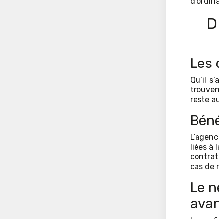
d’ordina
D
Les 
Qu’il s
trouven
reste a
Béné
L’agenc
liées à 
contrat
cas de 
Le n
ava