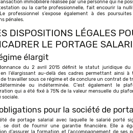
ransaction immobilière réalisée par une personne qui ne pos
testation ou la carte professionnelle, fait encourir la null
 Le professionnel s’expose également à des poursuites
ns pénales.
S DISPOSITIONS LÉGALES P
CADRER LE PORTAGE SALAR
égime élargit
onnance du 2 avril 2015 définit le statut juridique du
l en l’élargissant au-delà des cadres permettant ainsi à 
 de travailler sous ce régime et de conclure un contrat de t
déterminée ou indéterminée. C’est également le pla
ation qui a été fixé à 75% de la valeur mensuelle du plafo
 sociale.
obligations pour la société de port
été de portage salarial avec laquelle le salarié porté s
, se doit de fournir une garantie financière. Elle a é
ation d’assurer la formation et l’accompagnement de ses p