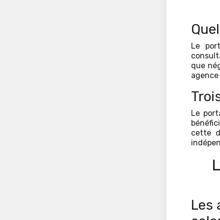
Quel
Le por
consulta
que nég
agence 
Troi
Le port
bénéfici
cette d
indépen
Les 