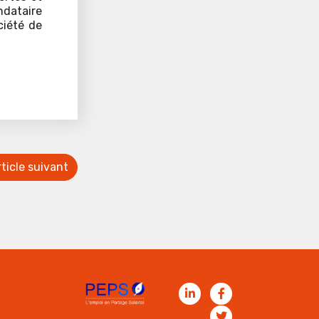
ndataire
ciété de
ticle suivant