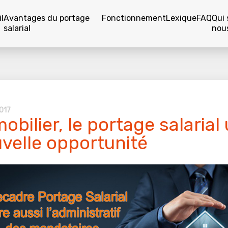
l
Avantages du portage
Fonctionnement
Lexique
FAQ
Qui
salarial
nou
017
obilier, le portage salarial
velle opportunité