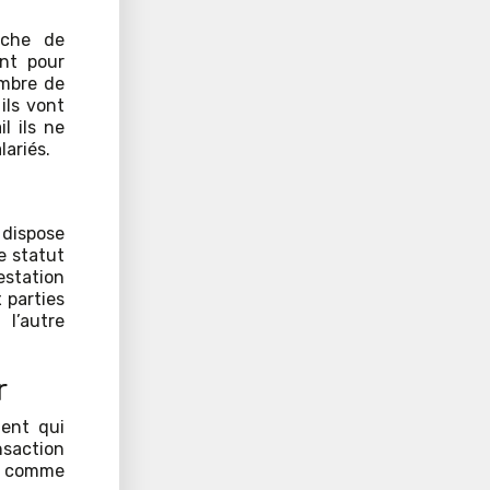
rche de
nt pour
ombre de
ils vont
l ils ne
lariés.
 dispose
le statut
estation
 parties
 l’autre
r
ient qui
nsaction
s comme