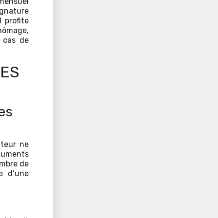
 mensuel
ignature
l profite
chômage,
 cas de
SES
es
ateur ne
cuments
ambre de
e d’une