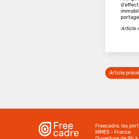
d’effec
immobil
portage 
Article
Article préc
Freecadre, les por
NÎMES - France
Ouverture de 9h à 