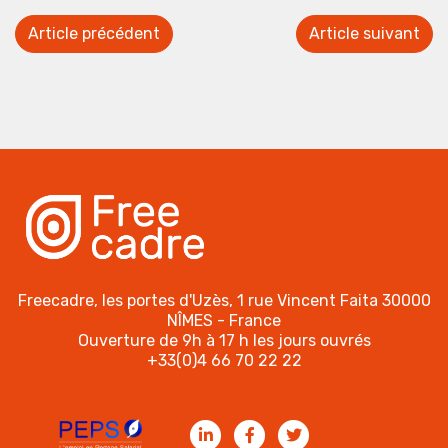
Article précédent
Article suivant
Freecadre, les portes d'Uzès, 1 rue Vincent Faita 30000
NÎMES - France
Ouverture de 9h à 17 h les jours ouvrés
+33(0)4 66 70 22 22