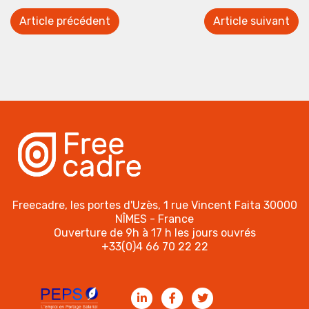
Article précédent
Article suivant
Freecadre, les portes d'Uzès, 1 rue Vincent Faita 30000
NÎMES - France
Ouverture de 9h à 17 h les jours ouvrés
+33(0)4 66 70 22 22