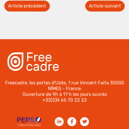
Article précédent
Article suivant
Freecadre, les portes d'Uzès, 1 rue Vincent Faita 30000
NÎMES - France
Ouverture de 9h à 17 h les jours ouvrés
+33(0)4 66 70 22 22