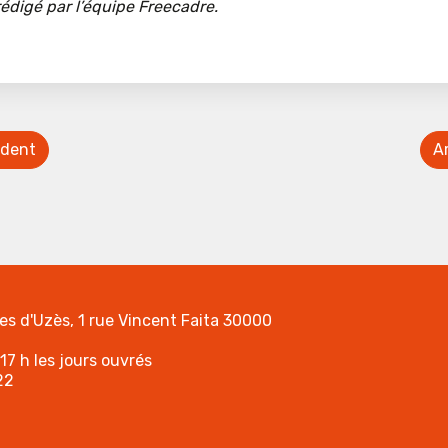
rédigé par l’équipe Freecadre.
édent
Ar
tes d'Uzès, 1 rue Vincent Faita 30000
17 h les jours ouvrés
22