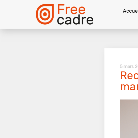
Accuei
5 mars 
Rec
mar