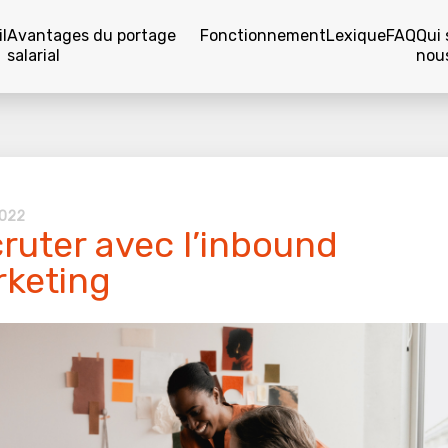
l
Avantages du portage
Fonctionnement
Lexique
FAQ
Qui
salarial
nou
2022
ruter avec l’inbound
keting