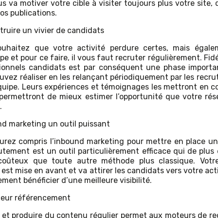
s va motiver votre cible à visiter toujours plus votre site, 
vos publications.
truire un vivier de candidats
ouhaitez que votre activité perdure certes, mais égale
e et pour ce faire, il vous faut recruter régulièrement. Fidé
ionnels candidats est par conséquent une phase import
uvez réaliser en les relançant périodiquement par les recru
quipe. Leurs expériences et témoignages les mettront en c
 permettront de mieux estimer l’opportunité que votre rés
.
nd marketing un outil puissant
aurez compris l’inbound marketing pour mettre en place u
utement est un outil particulièrement efficace qui de plus 
coûteux que toute autre méthode plus classique. Votre
est mise en avant et va attirer les candidats vers votre act
ment bénéficier d’une meilleure visibilité.
leur référencement
 et produire du contenu régulier permet aux moteurs de r