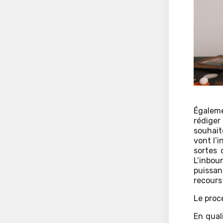
Égaleme
rédige
souhait
vont l’i
sortes 
L’inbou
puissan
recours
Le proc
En qual