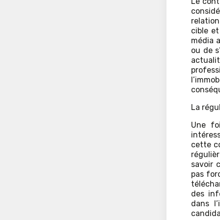
Le cont
considé
relatio
cible e
média a
ou de s
actualit
profes
l’immo
conséqu
La régul
Une foi
intéress
cette c
réguliè
savoir 
pas for
télécha
des inf
dans l’
candida