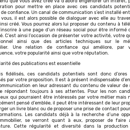
enu que vous avez créé va d’abord engendrer un intérêt, 
ration pour mettre en place avec ces candidats potent
n de confiance. Un canal de communication s’est installé ent
t vous, il est alors possible de dialoguer avec elle au trave
insi créé. Vous pourrez alors lui proposer du contenu à tél
’inscrire à une page d’un réseau social pour être informé 
é. C’est ainsi l’occasion de présenter votre activité, votre 
sionnel ainsi que des articles techniques sur le mé
bilier. Une relation de confiance qui améliore, par 
ence, votre popularité ainsi que votre réputation.
arité des publications est essentielle
s fidélisés, ces candidats potentiels sont donc d’ores
és par votre proposition. Il est à présent indispensable d’e
ommunication en leur adressant du contenu de valeur de
re répondant toujours à ses attentes. Pour les non cand
ceux qui pourraient être intéressés par votre métier mais n
cément pensé d’emblée, il peut être intéressant de leur pro
rger un livre blanc ou de proposer une prise de contact pour
ormations. Les candidats déjà à la recherche d’une opp
immobilier, se verront quant à eux, proposer de faire
ture. Cette régularité et diversité dans la productio