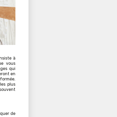
nsiste à
ue vous
ages qui
feront en
nformée.
les plus
 souvent
rquer de