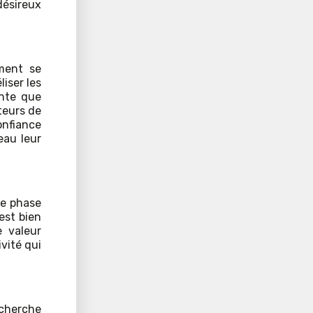
désireux
ment se
liser les
ante que
teurs de
onfiance
eau leur
ne phase
est bien
 valeur
ivité qui
echerche