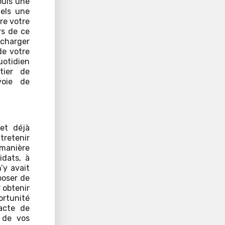
puis une
iels une
re votre
rs de ce
écharger
de votre
quotidien
tier de
voie de
 et déjà
ntretenir
 manière
idats, à
’y avait
poser de
 obtenir
ortunité
 acte de
n de vos