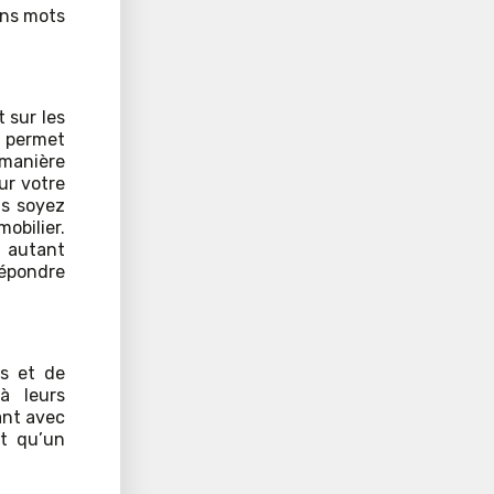
ons mots
 sur les
s permet
 manière
ur votre
us soyez
obilier.
s, autant
répondre
ts et de
à leurs
ant avec
ôt qu’un