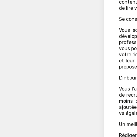
contenu
de lire 
Se cons
Vous s
développ
profess
vous po
votre é
et leur
propose
L’inbou
Vous l’
de recr
moins 
ajoutée 
va égale
Un meil
Rédiger