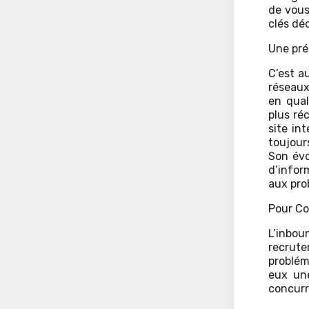
de vous
clés dé
Une pré
C’est a
réseaux
en qual
plus ré
site in
toujour
Son évol
d’infor
aux pro
Pour Co
L’inbou
recrut
problém
eux une
concurr