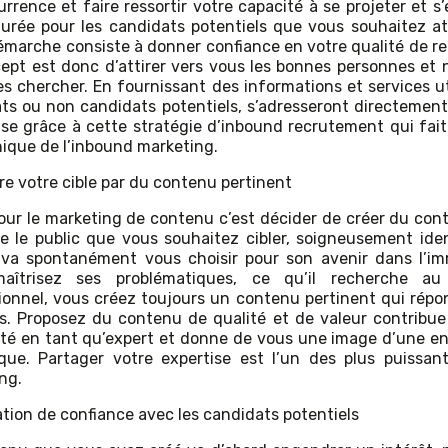
urrence et faire ressortir votre capacité à se projeter et s
durée pour les candidats potentiels que vous souhaitez at
émarche consiste à donner confiance en votre qualité de re
ept est donc d’attirer vers vous les bonnes personnes et 
les chercher. En fournissant des informations et services ut
ts ou non candidats potentiels, s’adresseront directement
ise grâce à cette stratégie d’inbound recrutement qui fait
nique de l’inbound marketing.
re votre cible par du contenu pertinent
our le marketing de contenu c’est décider de créer du con
e le public que vous souhaitez cibler, soigneusement iden
va spontanément vous choisir pour son avenir dans l’imm
aîtrisez ses problématiques, ce qu’il recherche au
ionnel, vous créez toujours un contenu pertinent qui répo
s. Proposez du contenu de qualité et de valeur contribue
lité en tant qu’expert et donne de vous une image d’une en
ue. Partager votre expertise est l’un des plus puissant
ng.
ation de confiance avec les candidats potentiels