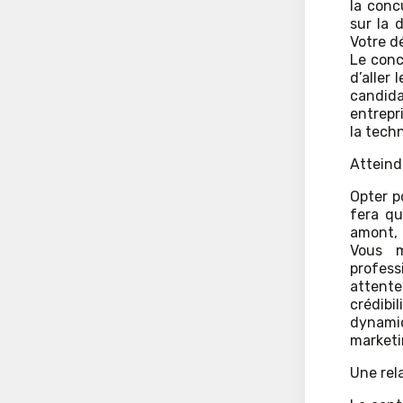
la conc
sur la 
Votre d
Le conc
d’aller 
candida
entrepr
la tech
Atteind
Opter p
fera qu
amont, 
Vous m
profess
attente
crédibi
dynamiq
marketi
Une rel