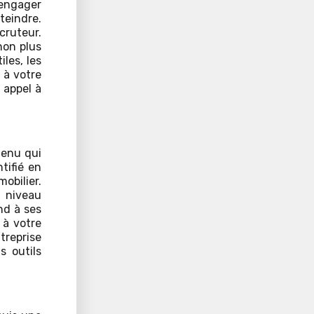
’engager
teindre.
cruteur.
non plus
iles, les
 à votre
 appel à
tenu qui
tifié en
obilier.
 niveau
nd à ses
 à votre
treprise
s outils