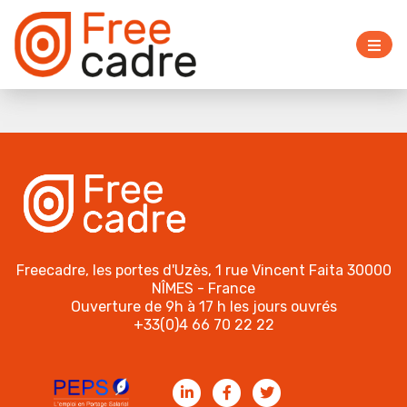
Freecadre, les portes d'Uzès, 1 rue Vincent Faita 30000
NÎMES - France
Ouverture de 9h à 17 h les jours ouvrés
+33(0)4 66 70 22 22