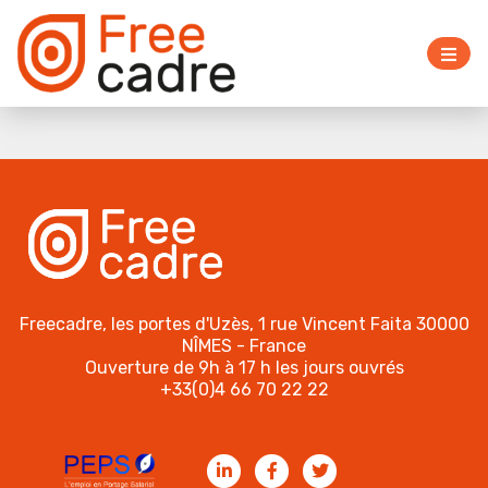
Freecadre, les portes d'Uzès, 1 rue Vincent Faita 30000
NÎMES - France
Ouverture de 9h à 17 h les jours ouvrés
+33(0)4 66 70 22 22