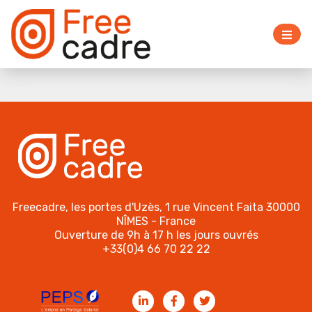
Freecadre, les portes d'Uzès, 1 rue Vincent Faita 30000
NÎMES - France
Ouverture de 9h à 17 h les jours ouvrés
+33(0)4 66 70 22 22