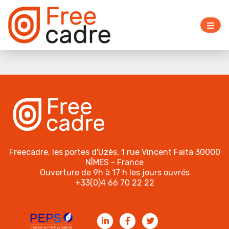
Freecadre, les portes d'Uzès, 1 rue Vincent Faita 30000
NÎMES - France
Ouverture de 9h à 17 h les jours ouvrés
+33(0)4 66 70 22 22