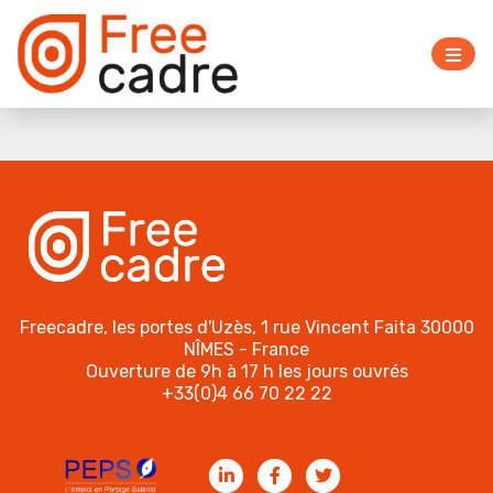
Freecadre, les portes d'Uzès, 1 rue Vincent Faita 30000
NÎMES - France
Ouverture de 9h à 17 h les jours ouvrés
+33(0)4 66 70 22 22