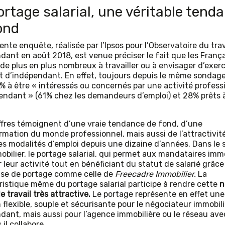
ortage salarial, une véritable tend
ond
nte enquête, réalisée par l’Ipsos pour l’Observatoire du trav
dant en août 2018, est venue préciser le fait que les França
 de plus en plus nombreux à travailler ou à envisager d’exer
ut d’indépendant. En effet, toujours depuis le même sondage,
% à être « intéressés ou concernés par une activité profess
endant » (61% chez les demandeurs d’emploi) et 28% prêts 
ffres témoignent d’une vraie tendance de fond, d’une
rmation du monde professionnel, mais aussi de l’attractivit
es modalités d’emploi depuis une dizaine d’années. Dans le 
obilier, le portage salarial, qui permet aux mandataires immo
 leur activité tout en bénéficiant du statut de salarié grâce
ise de portage comme celle de
Freecadre Immobilier.
La
ristique même du portage salarial participe à rendre cette
n
 travail très attractive.
Le portage représente en effet une
 flexible, souple et sécurisante pour le négociateur immobili
dant, mais aussi pour l’agence immobilière ou le réseau ave
 il collabore.