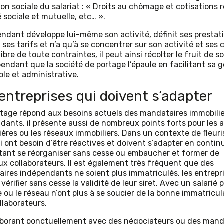
on sociale du salariat : « Droits au chômage et cotisations r
 sociale et mutuelle, etc… ».
endant développe lui-même son activité, définit ses prestat
ses tarifs et n’a qu’à se concentrer sur son activité et ses c
 libre de toute contraintes, il peut ainsi récolter le fruit de s
pendant que la société de portage l’épaule en facilitant sa 
le et administrative.
entreprises qui doivent s’adapter
ortage répond aux besoins actuels des mandataires immobili
dants, il présente aussi de nombreux points forts pour les
ières ou les réseaux immobiliers. Dans un contexte de fleuri
ci ont besoin d’être réactives et doivent s’adapter en contin
tant se réorganiser sans cesse ou embaucher et former de
x collaborateurs. Il est également très fréquent que des
ires indépendants ne soient plus immatriculés, les entrepr
vérifier sans cesse la validité de leur siret. Avec un salarié p
e ou le réseau n’ont plus à se soucier de la bonne immatricul
llaborateurs.
aborant ponctuellement avec des négociateurs ou des mand