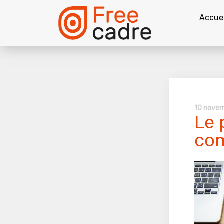
Accuei
10 nove
Le 
com