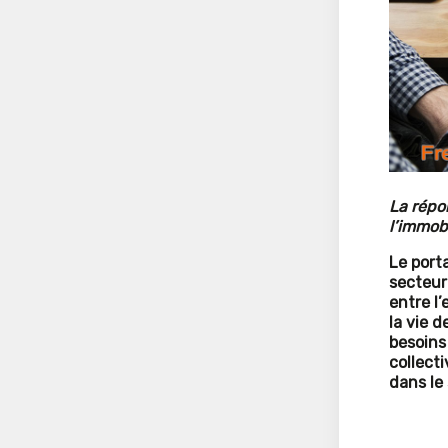
La répo
l’immobi
Le port
secteur
entre l’
la vie 
besoins
collect
dans le 