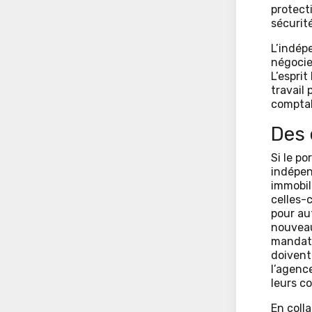
protecti
sécurité
L’indép
négocie 
L’esprit
travail 
comptab
Des 
Si le p
indépen
immobil
celles-
pour au
nouveau
mandata
doivent 
l’agenc
leurs co
En coll