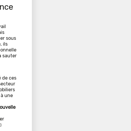
ance
ail
is
cer sous
 ils
ionnelle
à sauter
é de ces
secteur
biliers
 à une
ouvelle
er
c