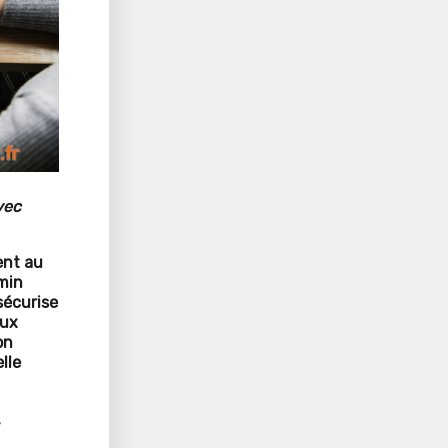
vec
ent au
min
 sécurise
aux
on
lle
r