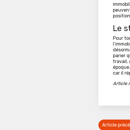
immobil
peuvent
positio
Le s
Pour to
l’immobi
désormai
parier 
travail
époque.
car il 
Article
Article préc