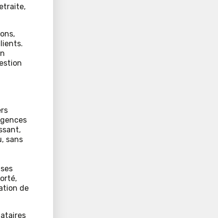
etraite,
ions,
lients.
on
gestion
ers
 agences
ssant,
u, sans
ises
orté,
ation de
ataires