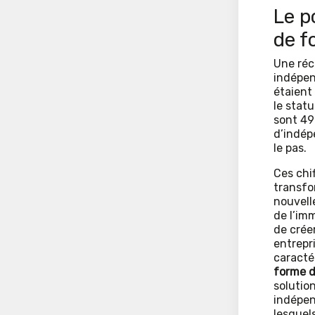
Le p
de f
Une réce
indépen
étaient
le stat
sont 49
d’indép
le pas.
Ces chi
transfo
nouvell
de l’imm
de créer
entrepr
caracté
forme de
solution
indépen
lesquels