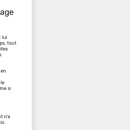
tage
 lui
ps, tout
lles
e
 en
le
me si
t n’a
cis