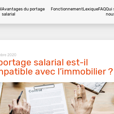
l
Avantages du portage
Fonctionnement
Lexique
FAQ
Qui
salarial
nou
mbre 2020
portage salarial est-il
patible avec l’immobilier ?