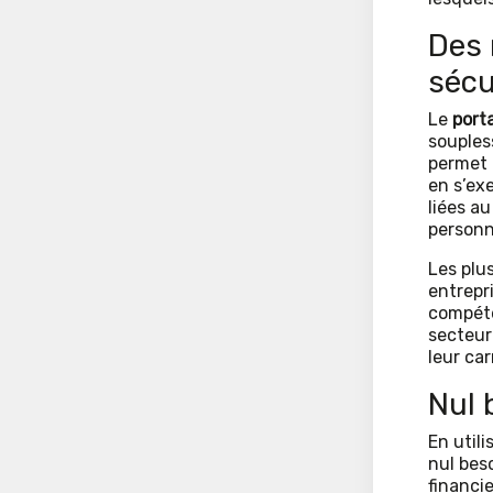
Des 
sécu
Le
porta
souples
permet 
en s’ex
liées au
personn
Les plus
entrepr
compéte
secteur
leur car
Nul 
En utili
nul beso
financi