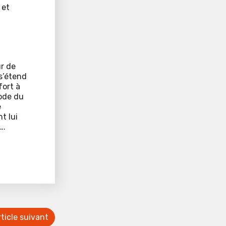
 et
ur de
 s’étend
fort à
code du
e
t lui
….
ticle suivant