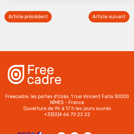
Article précédent
Article suivant
Freecadre, les portes d'Uzès, 1 rue Vincent Faita 30000
NÎMES - France
Ouverture de 9h à 17 h les jours ouvrés
+33(0)4 66 70 22 22